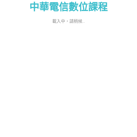
中華電信數位課程
載入中，請稍候...
系統初始化失敗
以下為造成初始化失敗可能的原因，請確認後重新整理頁面
網路連線可能不穩定，請確認網路是否正常連線
部分快取資料可能造成網站錯誤，請清除快取資料
部分擴充功能可能造成網頁資源無法正常存取，請嘗試使用無痕模式開啟
若持續無法載入頁面，請
聯絡客服